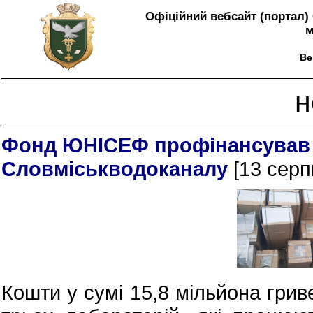
Офіційний вебсайт (портал) 
м
Ве
н
Фонд ЮНІСЕФ профінансував 
Словміськводоканалу
[13 серп
Кошти у сумі 15,8 мільйона грив