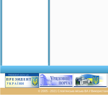
© 2005 - 2021 Слов’янська міська ВА // Використан