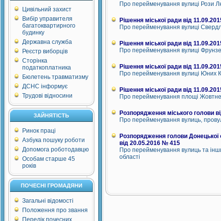
Про перейменування вулиці Рози Лю
Цивільний захист
Вибір управителя
Рішення міської ради від 11.09.201
багатоквартирного
Про перейменування вулиці Свердл
будинку
Державна служба
Рішення міської ради від 11.09.201
Про перейменування вулиці Фрунзе
Реєстр виборців
Сторінка
Рішення міської ради від 11.09.201
податкоплатника
Про перейменування вулиці Юних К
Бюлетень травматизму
ДСНС інформує
Рішення міської ради від 11.09.201
Трудові відносини
Про перейменування площі Жовтнев
Розпорядження міського голови ві
ЗАЙНЯТІСТЬ
Про перейменування вулиць, провулкі
Ринок праці
Розпорядження голови Донецької о
Азбука пошуку роботи
від 20.05.2016 № 415
Допомога роботодавцю
Про перейменування вулиць та інших
області
Особам старше 45
років
ПОЧЕСНІ ГРОМАДЯНИ
Загальні відомості
Положення про звання
Перелік почесних