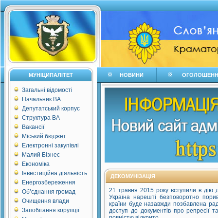
МУНІЦИПАЛІТЕТ
НОВИНИ
ОГОЛОШЕН
Загальні відомості
Начальник ВА
Депутатський корпус
Структура ВА
Вакансії
Міський бюджет
Електронні закупівлі
Малий Бізнес
Економіка
Інвестиційна діяльність
ДЕКОМУНІЗАЦІЯ
Енергозбереження
21 травня 2015 року вступили в дію д
Об’єднання громад
Україна нарешті безповоротно пори
Очищення влади
країни буде назавжди позбавлена радя
Запобігання корупції
доступ до документів про репресії 
повністю відкрито.