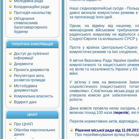
Молодіжна рада
Координаційні ради
Наші східноєвропейські сусіди - Польщ
Протидія насильству
давно визнали комуністичні режими в 
за пропаганду їхніх ідей.
Об'єднання
співвласників
Однак, на відміну від нацизму, з
багатоквартирного
міжнародним військовим трибуналом
будинку
радянського комунізму не відбулося 
Східної Європи та колишнього СРСР у 
ПУБЛІЧНА ІНФОРМАЦІЯ
Проте у країнах Центрально-Східної
комуністичні режими та їхні злодіяння,
Доступ до публічної
інформації
9 квітня Верховна Рада України прийн
Документи
комуністичного та нацистського режим
на волю та незалежність України у ХХ 
Проекти документів
війні.
Регуляторні акти,
розвиток громади
У зв’язку з чим, на виконання Зако
Містобудівна
соціалістичного (нацистського) тот
документація
символіки», Слов’янська міська рада 
утворила комісію для забезпечення 
Комунальна власність
роботи.
Відкриті дані
Дана комісія провела низку засідань,
включає понад 100 назв (
перелік
), як
ЦНАП
Перелік нормативних актів, відповідно
Про ЦНАП
Обробка персональних
Рішення міської ради від 11.09.201
даних
Про перейменування вулиці Волода