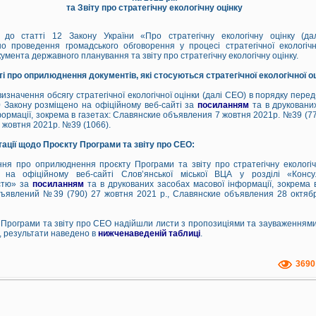
та Звіту про стратегічну екологічну оцінку
о до статті 12 Закону України «Про стратегічну екологічну оцінку (да
о проведення громадського обговорення у процесі стратегічної екологічн
умента державного планування та звіту про стратегічну екологічну оцінку.
ті про оприлюднення документів, які стосуються стратегічної екологічної о
визначення обсягу стратегічної екологічної оцінки (далі СЕО) в порядку пере
 Закону розміщено на офіційному веб-сайті за
посиланням
та в друковани
формації, зокрема в газетах: Славянские объявления 7 жовтня 2021р. №39 (77
 жовтня 2021р. №39 (1066).
тації щодо Проєкту Програми та звіту про СЕО:
ня про оприлюднення проєкту Програми та звіту про стратегічну екологіч
 на офіційному веб-сайті Слов’янської міської ВЦА у розділі «Консул
істю» за
посиланням
та в друкованих засобах масової інформації, зокрема в
ъявлений №39 (790) 27 жовтня 2021 р., Славянские объявления 28 октябр
 Програми та звіту про СЕО надійшли листи з пропозиціями та зауваженнями,
, результати наведено в
нижченаведеній таблиці
.
3690