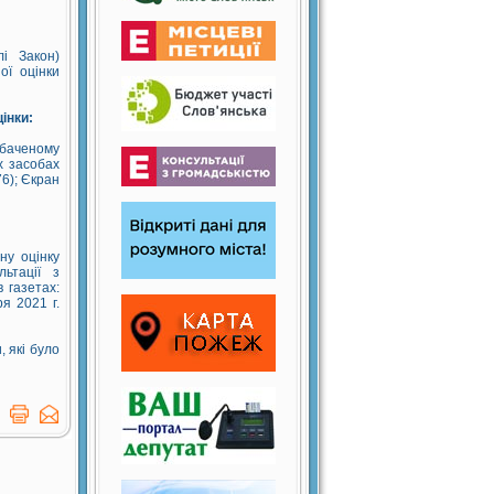
лі Закон)
ої оцінки
цінки:
дбаченому
х засобах
6); Єкран
ну оцінку
ьтації з
 газетах:
я 2021 г.
 які було