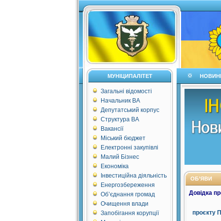
МУНІЦИПАЛІТЕТ
НОВИН
Загальні відомості
Начальник ВА
Депутатський корпус
Структура ВА
Вакансії
Міський бюджет
Електронні закупівлі
Малий Бізнес
Економіка
Інвестиційна діяльність
ОБ’ЯВИ
Енергозбереження
Довідка п
Об’єднання громад
Очищення влади
проєкту П
Запобігання корупції