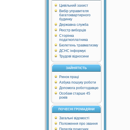
Цивільний захист
Вибір управителя
багатоквартирного
будинку
Державна служба
Реєстр виборців
Сторінка
податкоплатника
Бюлетень травматизму
ДСНС інформує
Трудові відносини
ЗАЙНЯТІСТЬ
Ринок праці
Азбука пошуку роботи
Допомога роботодавцю
Особам старше 45
років
ПОЧЕСНІ ГРОМАДЯНИ
Загальні відомості
Положення про звання
Перелік почесних