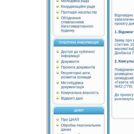
Молодіжна рада
Координаційні ради
Протидія насильству
Відповідн
Об'єднання
забезпечен
співвласників
проєкту док
багатоквартирного
будинку
1. Відомос
Заяву про 
ПУБЛІЧНА ІНФОРМАЦІЯ
статтею 10
масової ін
Доступ до публічної
Донбасса 7
інформації
2. Консуль
Документи
Проекти документів
Повідомлен
Регуляторні акти,
розміщено
розвиток громади
громадськ
«Газета об
Містобудівна
№42 (779).
документація
Комунальна власність
До проєкту
Відкриті дані
розглянуто
ЦНАП
Про ЦНАП
Обробка персональних
даних